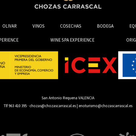
OLIVAR
VINOS
COSECHAS
BODEGA
EQ
PERIENCE
WINE SPA EXPERIENCE
ORI
San Antonio Requena VALENCIA
Tlf 963 410 395
·
chozas@chozascarrascal.es
|
enoturismo@chozascarrascal.es