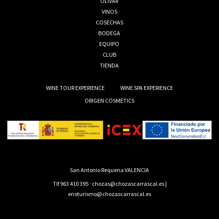
OLIVAR
VINOS
COSECHAS
BODEGA
EQUIPO
CLUB
TIENDA
WINE TOUR EXPERIENCE
WINE SPA EXPERIENCE
ORIGEN COSMÉTICS
San Antonio Requena VALENCIA
Tlf 963 410 395
·
chozas@chozascarrascal.es
|
enoturismo@chozascarrascal.es