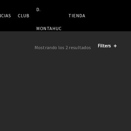
D.
NCIAS
CLUB
TIENDA
MONTAHUC
Filters
Mostrando los 2 resultados