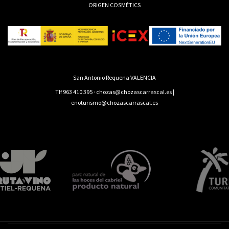
ORIGEN COSMÉTICS
San Antonio Requena VALENCIA
Tlf 963 410 395
·
chozas@chozascarrascal.es
|
enoturismo@chozascarrascal.es