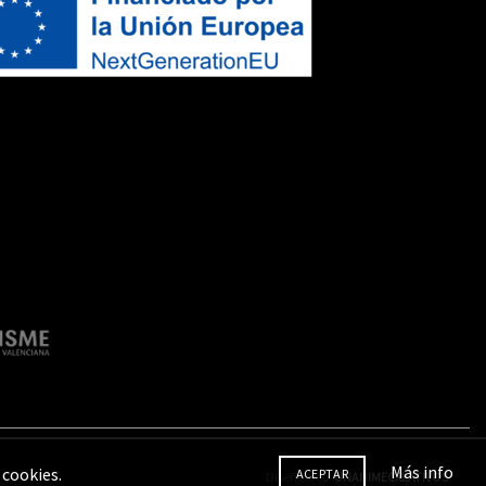
Más info
 cookies.
ACEPTAR
Diseño web
UNANIMECREATIVOS