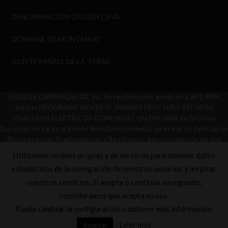
DENOMINACIÓN ORIGEN CAVA
DOMAINE DE MONTAHUC
ACEITE MIRALL DE LA TERRA
CHOZAS CARRASCAL GR, S.L. ha recibido una ayuda de 2.691,90€€
para el PROGRAMA MOVES III- INFRAESTRUCTURA RECARGA
VEHÍCULOS ELÉCTRICOS COMUNITAT VALENCIANA de la Unión
Europea con cargo al Fondo NextGenerationEU, en el marco del Plan de
Recuperación, Trasformación y Resiliencia, para instalación de dos
puntos de recarga de vehículos eléctricos dentro del Programa de
Utilizamos cookies propias y de terceros para obtener datos
incentivos ligado a la movilidad sostenible y descarbonizada
estadísticos de la navegación de nuestros usuarios y mejorar
(Programa MOVES III-Infraestructura recarga vehículos eléctricos
nuestros servicios. Si acepta o continúa navegando,
Comunitat Valenciana) del Ministerio para la Transición Ecológica y el
Reto Demográfico a través del IDAE, gestionado por el Instituto
consideramos que acepta su uso.
Valenciano de Competitividad Empresarial (IVACE).
Puede cambiar la configuración u obtener más información.
Leer más
Aceptar