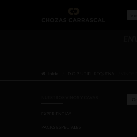
Ir
Ir
a
al
Vi
la
contenido
navegación
ENV
Inicio
/
D.O.P. UTIEL-REQUENA
/ VINOS 
NUESTROS VINOS Y CAVAS
EXPERIENCIAS
PACKS ESPECIALES