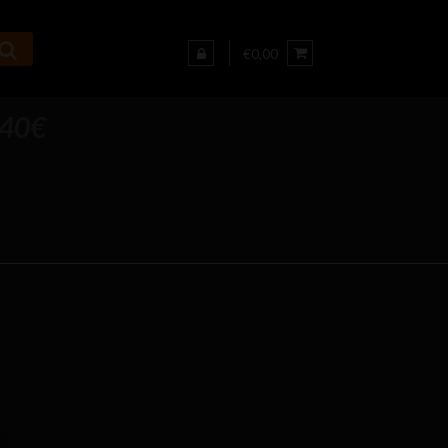
€0,00
 40€