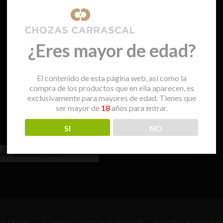
¿Eres mayor de edad?
El contenido de esta página web, así como la
compra de los productos que en ella aparecen, es
Anma Blanco
Anma Tinto
exclusivamente para mayores de edad. Tienes que
ser mayor de
18
años para entrar.
€
15,00
€
15,50
SI
NO
Mostrando los 2 resultados