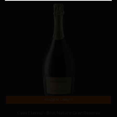
AÑADIR AL CARRITO
Cava Eterno – Brut Nature Gran Reserva