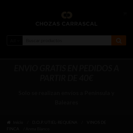
Ir
Ir
a
al
la
contenido
navegación
All
ENVIO GRATIS EN PEDIDOS A
PARTIR DE 40€
Solo se realizan envíos a Península y
Baleares
Inicio
/
D.O.P. UTIEL-REQUENA
/
VINOS DE
FINCA
/ Anma Blanco