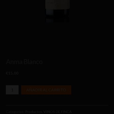
Anma Blanco
€
15,00
cantidad
AÑADIR AL CARRITO
de
Anma
Blanco
Categorías:
Productos
,
VINOS DE FINCA