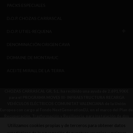
PACKS ESPECIALES
D.O.P. CHOZAS CARRASCAL
D.O.P. UTIEL-REQUENA
DENOMINACIÓN ORIGEN CAVA
DOMAINE DE MONTAHUC
ACEITE MIRALL DE LA TERRA
CHOZAS CARRASCAL GR, S.L. ha recibido una ayuda de 2.691,90€€
para el PROGRAMA MOVES III- INFRAESTRUCTURA RECARGA
VEHÍCULOS ELÉCTRICOS COMUNITAT VALENCIANA de la Unión
Europea con cargo al Fondo NextGenerationEU, en el marco del Plan de
Recuperación, Trasformación y Resiliencia, para instalación de dos
puntos de recarga de vehículos eléctricos dentro del Programa de
Utilizamos cookies propias y de terceros para obtener datos
incentivos ligado a la movilidad sostenible y descarbonizada