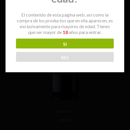
El contenido de esta página web, así como la
compra de los productos que en ella aparecen, es
exclusivamente para mayores de edad. Tienes
que ser mayor de
18
años para entrar.
SI
NO
Anma Tinto
€
15,50