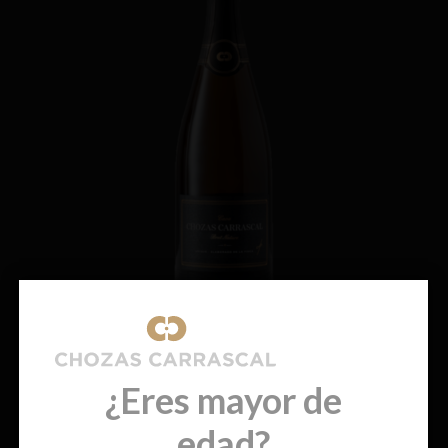
Cava Unique – Brut Nature (Próximamente nueva añada)
€
22,50
¿Eres mayor de
edad?