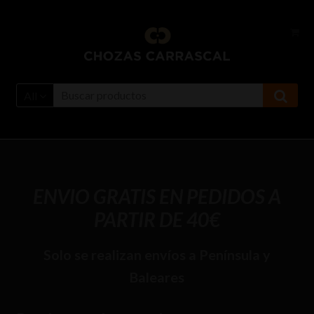
Ir
Ir
a
al
la
contenido
navegación
All
ENVIO GRATIS EN PEDIDOS A
PARTIR DE 40€
Solo se realizan envíos a Península y
Baleares