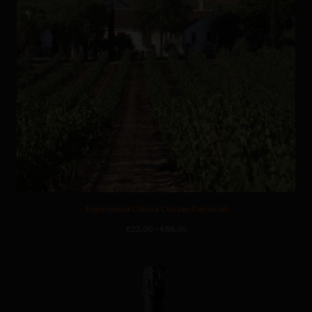
Experiencia Clásica Chozas Carrascal
Rango
€
22,00
–
€
88,00
de
precios:
desde
€22,00
hasta
€88,00