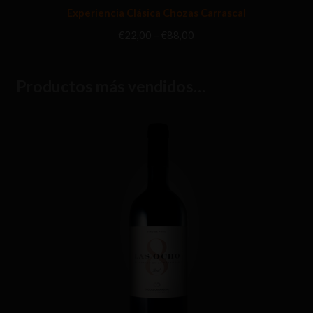
Experiencia Clásica Chozas Carrascal
Rango
€
22,00
–
€
88,00
de
precios:
desde
Productos más vendidos…
€22,00
hasta
€88,00