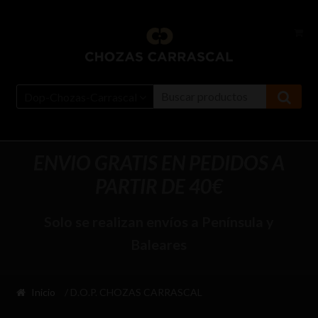
Ir
Ir
a
al
la
contenido
navegación
Dop-Chozas-Carrascal
ENVIO GRATIS EN PEDIDOS A
PARTIR DE 40€
Solo se realizan envíos a Península y
Baleares
Inicio
/ D.O.P. CHOZAS CARRASCAL