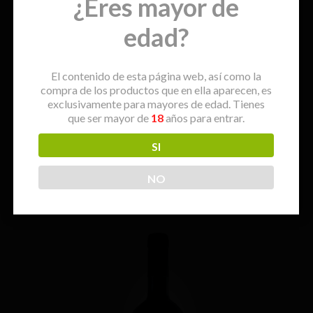
¿Eres mayor de
edad?
El contenido de esta página web, así como la
compra de los productos que en ella aparecen, es
exclusivamente para mayores de edad. Tienes
AÑADIR AL CARRITO
que ser mayor de
18
años para entrar.
Las Tres
SI
€
19,00
NO