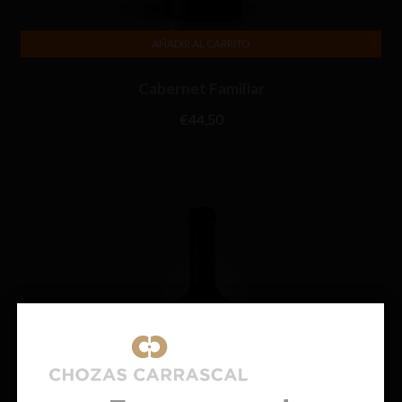
AÑADIR AL CARRITO
Cabernet Familiar
€
44,50