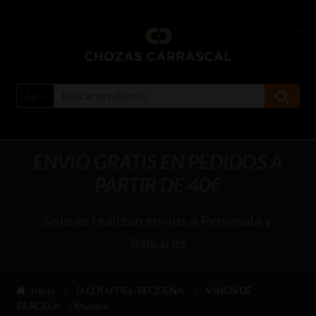
Ir
Ir
a
al
la
contenido
navegación
All
ENVIO GRATIS EN PEDIDOS A
PARTIR DE 40€
Solo se realizan envíos a Península y
Baleares
Inicio
/
D.O.P. UTIEL-REQUENA
/
VINOS DE
PARCELA
/ Mudare